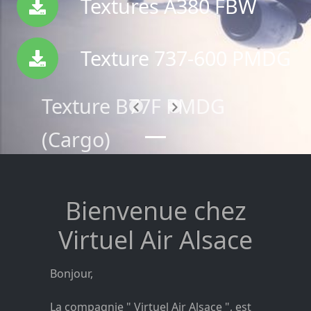
Textures A380 FBW
Texture 737-600 PMDG
Texture B77F PMDG
Précédent
Suivant
(Cargo)
Bienvenue chez
Virtuel Air Alsace
Bonjour,
La compagnie " Virtuel Air Alsace ", est